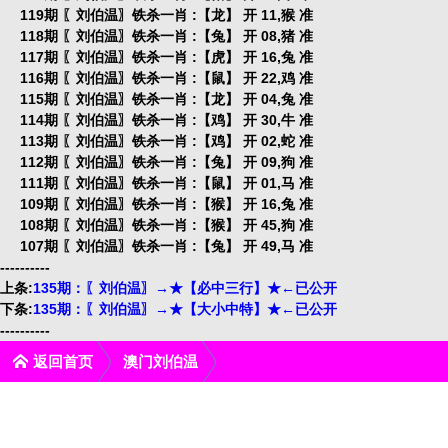
119期 〖刘伯温〗铁杀一肖 :【龙】 开 11,猴 准
118期 〖刘伯温〗铁杀一肖 :【兔】 开 08,猪 准
117期 〖刘伯温〗铁杀一肖 :【虎】 开 16,兔 准
116期 〖刘伯温〗铁杀一肖 :【鼠】 开 22,鸡 准
115期 〖刘伯温〗铁杀一肖 :【龙】 开 04,兔 准
114期 〖刘伯温〗铁杀一肖 :【鸡】 开 30,牛 准
113期 〖刘伯温〗铁杀一肖 :【鸡】 开 02,蛇 准
112期 〖刘伯温〗铁杀一肖 :【兔】 开 09,狗 准
111期 〖刘伯温〗铁杀一肖 :【鼠】 开 01,马 准
109期 〖刘伯温〗铁杀一肖 :【猴】 开 16,兔 准
108期 〖刘伯温〗铁杀一肖 :【猴】 开 45,狗 准
107期 〖刘伯温〗铁杀一肖 :【兔】 开 49,马 准
----------
上条:
135期：〖刘伯温〗→★【必中三行】★←已公开
下条:
135期：〖刘伯温〗→★【大小中特】★←已公开
----------
返回首页
澳门刘伯温